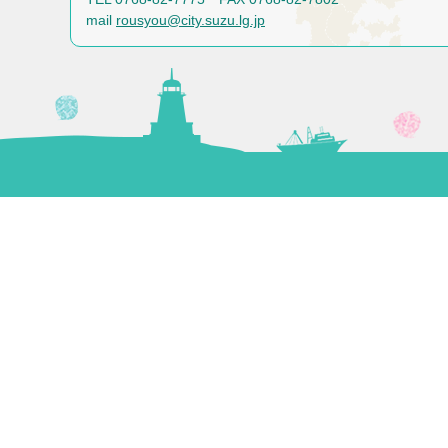
mail
rousyou@city.suzu.lg.jp