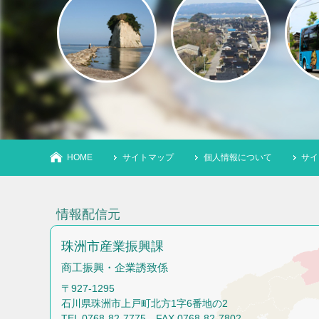
HOME
サイトマップ
個人情報について
サイ
情報配信元
珠洲市産業振興課
商工振興・企業誘致係
〒927-1295
石川県珠洲市上戸町北方1字6番地の2
TEL 0768-82-7775 FAX 0768-82-7802