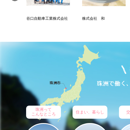
スプラン
谷口自動車工業株式会社
株式会社 和
珠洲って
住まい、暮らし
こんなところ