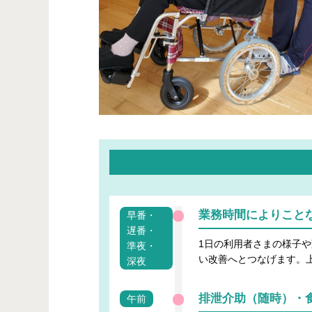
業務時間によりこと
早番・
遅番・
1日の利用者さまの様子
準夜・
い改善へとつなげます。
深夜
排泄介助（随時）・
午前