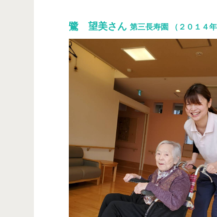
鷺 望美さん
第三長寿園 （２０１４