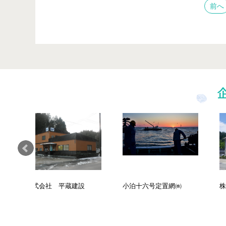
前へ
建設
小泊十六号定置網㈱
株式会社アメニティ