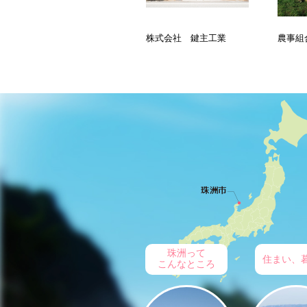
株式会社 鍵主工業
農事組合法人きずな
社会福
会
珠洲って
住まい、
こんなところ