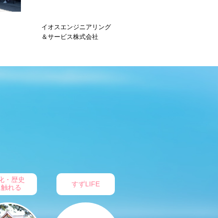
リング
株式会社 三百苅管工
新越部品株式会社
社
化・歴史
すずLIFE
に触れる