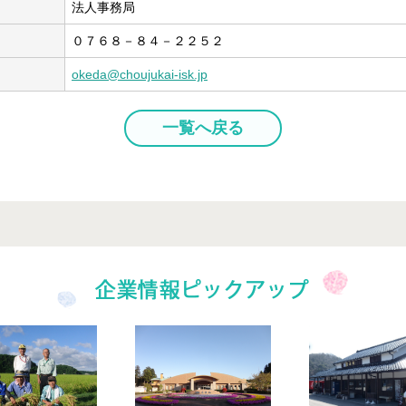
法人事務局
０７６８－８４－２２５２
okeda@choujukai-isk.jp
一覧へ戻る