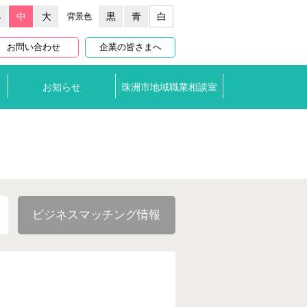
小
中
大
黒
青
白
背景色
お問い合わせ
企業の皆さまへ
お知らせ
珠洲市
地域職業相談室
ビジネスマッチング情報