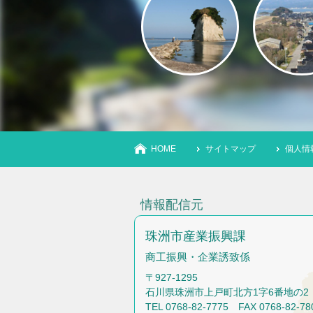
HOME
サイトマップ
個人情
情報配信元
珠洲市産業振興課
商工振興・企業誘致係
〒927-1295
石川県珠洲市上戸町北方1字6番地の2
TEL 0768-82-7775 FAX 0768-82-78