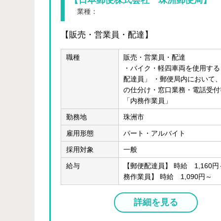
【日本郵便株式会社 珠洲郵便局】
業種：
運輸、通信業 、 金融、保険業 、 サービス業
【販売・営業員・配達】
職種
販売・営業員・配達
・バイク・軽四車両を使用する
配達員」 ・郵便局内において
の仕分け・窓口業務・電話受付
「内務作業員」
勤務地
珠洲市
雇用形態
パート・アルバイト
採用対象
一般
給与
【郵便配達員】 時給 1,160円
務作業員】 時給 1,090円～
詳細を見る