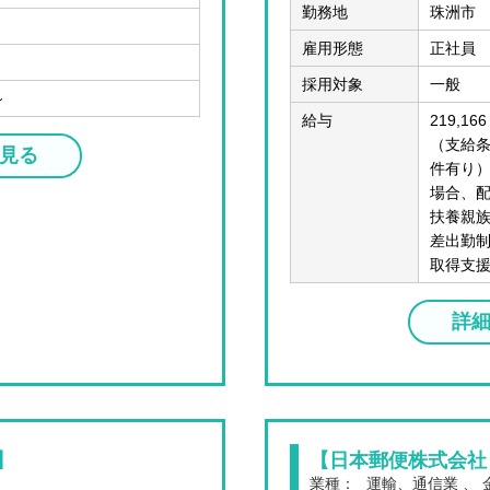
勤務地
珠洲市
雇用形態
正社員
採用対象
一般
～
給与
219,16
（支給条
見る
件有り）
場合、配
扶養親族
差出勤制
取得支
詳
】
【日本郵便株式会社
業種：
運輸、通信業 、 