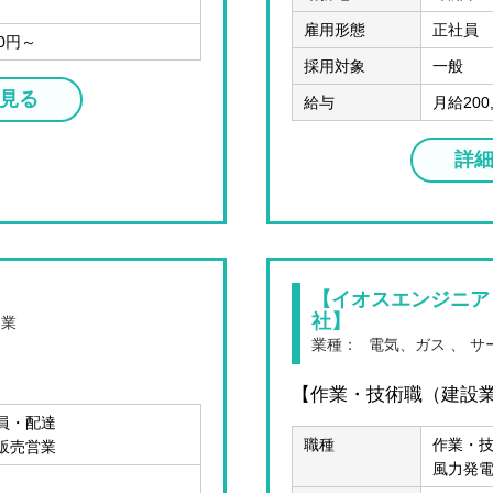
雇用形態
正社員
00円～
採用対象
一般
見る
給与
月給200
詳
【イオスエンジニア
社】
売業
業種：
電気、ガス 、 サ
【作業・技術職（建設
員・配達
職種
作業・
販売営業
風力発