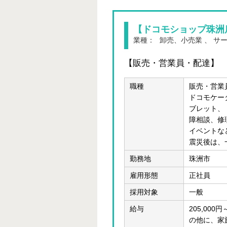
【ドコモショップ珠洲
業種：
卸売、小売業 、 サ
【販売・営業員・配達】
職種
販売・営業
ドコモケー
ブレット、
障相談、修
イベントな
震災後は、
勤務地
珠洲市
雇用形態
正社員
採用対象
一般
給与
205,00
の他に、家