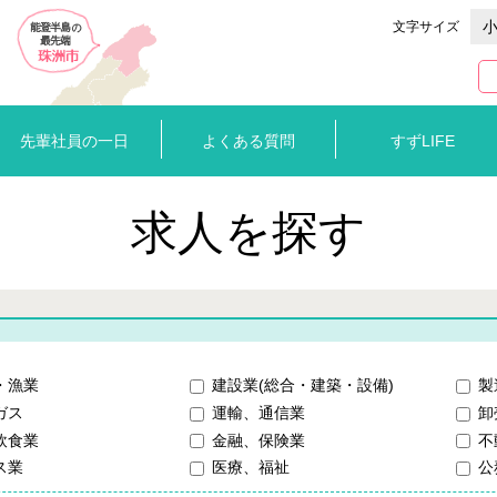
文字サイズ
先輩社員の一日
よくある質問
すずLIFE
求人を探す
・漁業
建設業(総合・建築・設備)
製
ガス
運輸、通信業
卸
飲食業
金融、保険業
不
ス業
医療、福祉
公