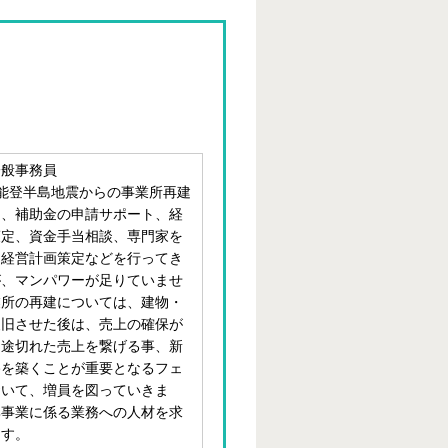
一般事務員
能登半島地震からの事業所再建
て、補助金の申請サポート、経
策定、資金手当相談、専門家を
た経営計画策定などを行ってき
が、マンパワーが足りていませ
業所の再建については、建物・
復旧させた後は、売上の確保が
。途切れた売上を繋げる事、新
路を築くことが重要となるフェ
おいて、増員を図っていきま
興事業に係る業務への人材を求
ます。