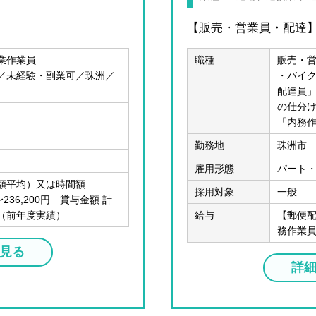
【販売・営業員・配達
業作業員
職種
販売・
／未経験・副業可／珠洲／
・バイ
配達員」
の仕分
「内務
勤務地
珠洲市
雇用形態
パート
額平均）又は時間額
採用対象
一般
円〜236,200円 賞与金額 計
分（前年度実績）
給与
【郵便配
務作業員
見る
詳