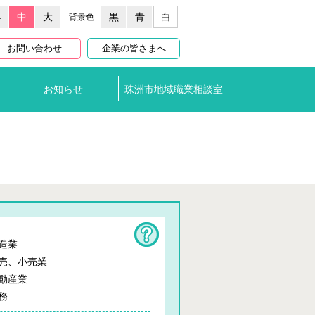
小
中
大
黒
青
白
背景色
お問い合わせ
企業の皆さまへ
お知らせ
珠洲市
地域職業相談室
造業
売、小売業
動産業
務