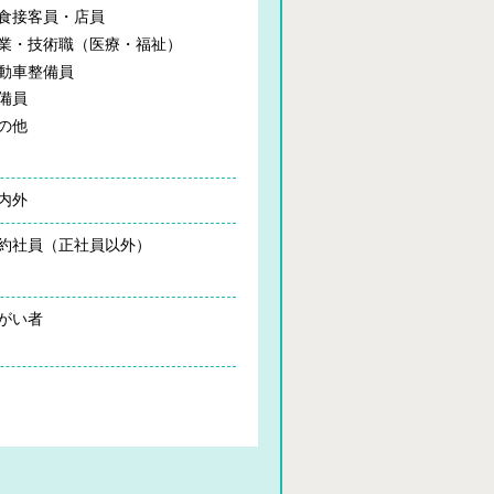
食接客員・店員
業・技術職（医療・福祉）
動車整備員
備員
の他
内外
約社員（正社員以外）
がい者