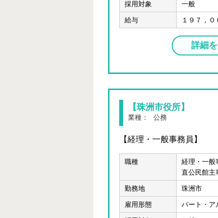
採用対象
一般
給与
１９７，０
詳細を
【珠洲市役所】
業種：
公務
【経理・一般事務員】
職種
経理・一般
直公民館主
勤務地
珠洲市
雇用形態
パート・ア