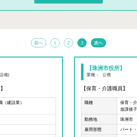
前へ
1
2
3
次へ
【珠洲市役所】
設備)
業種：
公務
）】
【保育・介護職員】
職（建設業）
職種
保育・
放課後
勤務地
珠洲市
雇用形態
パート