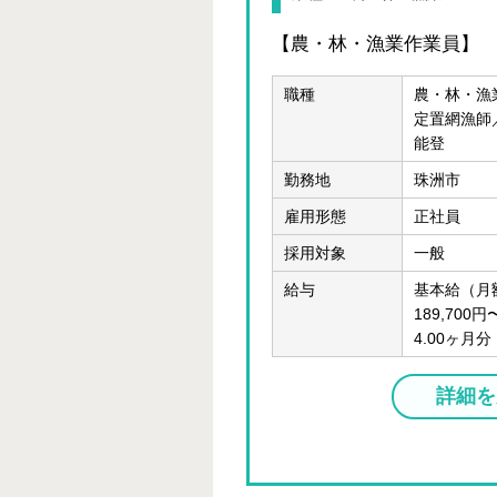
【農・林・漁業作業員】
職種
農・林・漁
定置網漁師
能登
勤務地
珠洲市
雇用形態
正社員
採用対象
一般
給与
基本給（月
189,700
4.00ヶ月
詳細を