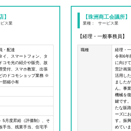
店】
【珠洲商工会議所】
ービス業
業種：
サービス業
【経理・一般事務員】
員・配達
職種
経理・
タイ、スマートフォン、タ
令和6年
ドコモ光の紹介や販売、故
に向け
理受付、スマホ教室、出張
営計画
どのドコモショップ業務 ※
活用し
一部縮小有
ました
ん。事
機械を
鍵です
たな販
ーズに
0円～ 5月度昇給（評価制）、そ
す。振
族手当、残業手当、住宅手
めてい