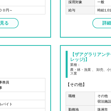
採用対象
一般
００円～
給与
時給1,0
見る
詳
【ザアグラリアンテ
レッジ)】
業種：
農・林・漁業 、 卸売、小
ス業
事務員
【その他】
事
職種
その他
宿泊施
ルバイト
勤務地
珠洲市