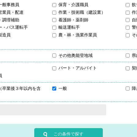
一般事務員
保育・介護職員
飲
営業員・配達
作業・技術職（建設業）
作
・調理補助
看護師・薬剤師
自
ー・バス運転手
輸送運転手
警
製造員
農・林・漁業作業員
そ
その他奥能登地域
県
パート・アルバイト
契
員
（卒業後３年以内を含
一般
障