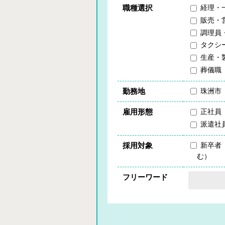
職種選択
経理・
販売・
調理員
タクシ
生産・
葬儀職
勤務地
珠洲市
雇用形態
正社員
派遣社
採用対象
新卒者
む）
フリーワード