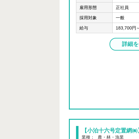
雇用形態
正社員
採用対象
一般
給与
183,700円
詳細を
【小泊十六号定置網㈱
業種：
農・林・漁業